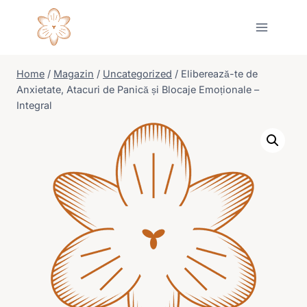
Skip
to
content
Home
/
Magazin
/
Uncategorized
/
Eliberează-te de
Anxietate, Atacuri de Panică și Blocaje Emoționale –
Integral