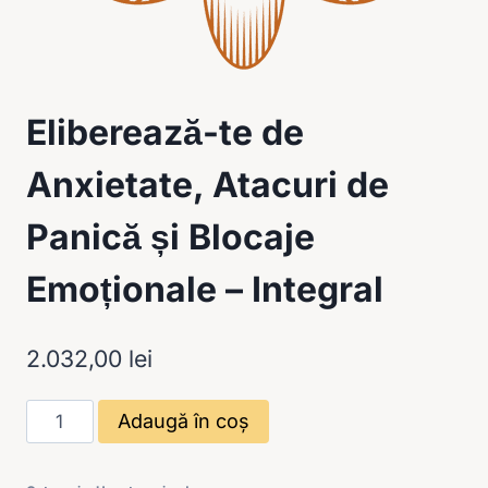
Eliberează-te de
Anxietate, Atacuri de
Panică și Blocaje
Emoționale – Integral
2.032,00
lei
Cantitate
Adaugă în coș
Eliberează-
te