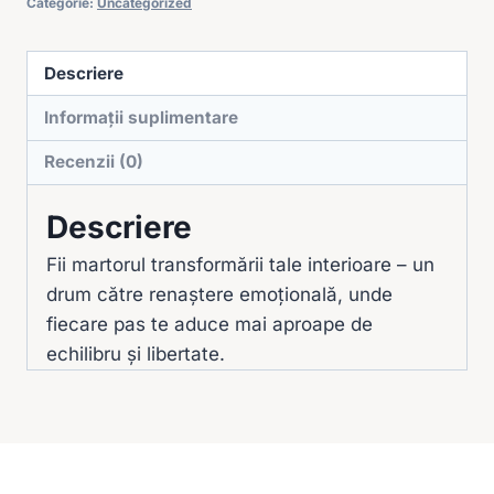
Categorie:
Uncategorized
de
Anxietate,
Atacuri
Descriere
de
Informații suplimentare
Panică
și
Recenzii (0)
Blocaje
Descriere
Emoționale
-
Fii martorul transformării tale interioare – un
Integral
drum către renaștere emoțională, unde
fiecare pas te aduce mai aproape de
echilibru și libertate.