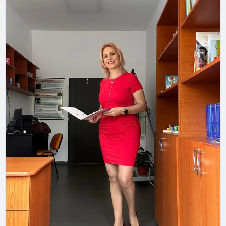
Tu ce faci cel mai des când nu poți adormi? 👀
#insomnie
#anxietate
#sanatatementala
#somn
#reglareemotionala