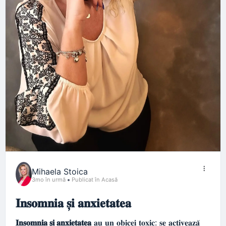
Mihaela Stoica
3mo în urmă
Publicat în Acasă
𝐈𝐧𝐬𝐨𝐦𝐧𝐢𝐚 𝐬̦𝐢 𝐚𝐧𝐱𝐢𝐞𝐭𝐚𝐭𝐞𝐚
𝐈𝐧𝐬𝐨𝐦𝐧𝐢𝐚 𝐬̦𝐢 𝐚𝐧𝐱𝐢𝐞𝐭𝐚𝐭𝐞𝐚
𝐚𝐮 𝐮𝐧 𝐨𝐛𝐢𝐜𝐞𝐢 𝐭𝐨𝐱𝐢𝐜: 𝐬𝐞 𝐚𝐜𝐭𝐢𝐯𝐞𝐚𝐳𝐚̆