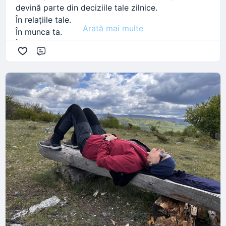
devină parte din deciziile tale zilnice.
În relațiile tale.
Arată mai multe
În munca ta.
În felul în care ai grijă de tine.
Comentariu
Și atunci apare întrebarea esențială:
Tu ce lup alegi să hrănești? 🐺
Pe cel critic, negativ și distructiv?
Sau pe cel plin de iubire, compasiune și încredere?
Gândurile tale sunt hrana pe care o oferi zilnic
minții tale. Iar ceea ce hrănești… crește.
Dacă alegi constant critica, vei trăi mai multă
frustrare și nemulțumire.
Dacă începi să hrănești partea blândă din tine, vei
observa mai multă liniște sufletească și mai mult
echilibru interior.