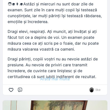
🧑‍🎓👩‍🎓Astăzi și miercuri nu sunt doar zile de
examen. Sunt zile în care mulți copii își testează
cunoștințele, iar mulți părinți își testează răbdarea,
emoțiile și încrederea.
Dragi elevi, respirați. Ați muncit, ați învățat și ați
făcut tot ce a depins de voi. Un examen poate
măsura ceea ce ați scris pe o foaie, dar nu poate
măsura valoarea voastră ca oameni.
Dragi părinți, copiii voștri nu au nevoie astăzi de
presiune. Au nevoie de priviri care transmit
încredere, de cuvinte care liniștesc și de
certitudinea că sunt iubiți indiferent de rezultat.
Arată mai multe
Succesul nu înseamnă doar o notă mare. Succesul
1 like
înseamnă curajul de a intra în sală, de a face față
Comentariu
emoțiilor și de a da tot ce ai mai bun în acel
moment.