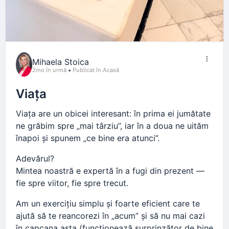
Mihaela Stoica
2mo în urmă
Publicat în Acasă
Viața
Viața are un obicei interesant: în prima ei jumătate
ne grăbim spre „mai târziu”, iar în a doua ne uităm
înapoi și spunem „ce bine era atunci”.
Adevărul?
Mintea noastră e expertă în a fugi din prezent —
fie spre viitor, fie spre trecut.
Am un exercițiu simplu și foarte eficient care te
ajută să te reancorezi în „acum” și să nu mai cazi
în capcana asta (funcționează surprinzător de bine