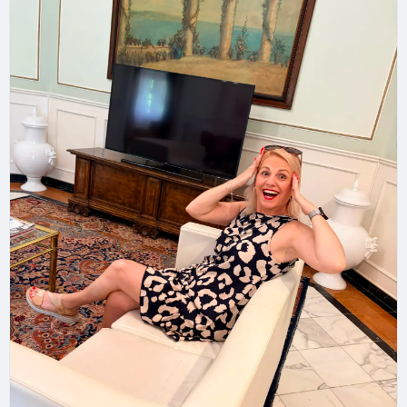
Le doresc tuturor elevilor minte limpede,
încredere, concentrare și inspirație, iar părinților
liniște, răbdare și puterea de a fi sprijinul de care
copiii lor au nevoie.
Mult succes astăzi și miercuri la Evaluarea
Națională! 🍀
Aveți încredere. Un examen este doar un pas dintr-
un drum mult mai mare decât pare acum.
Mihaela Stoica
Ghidul tău pentru echilibru, energie și încredere. 💙
#evaluare
#resetpentrusuflet
#incredere
#copii
#elevi