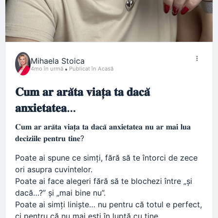
Mihaela Stoica
4mo în urmă
Publicat în Acasă
𝐂𝐮𝐦 𝐚𝐫 𝐚𝐫𝐚̆𝐭𝐚 𝐯𝐢𝐚𝐭̦𝐚 𝐭𝐚 𝐝𝐚𝐜𝐚̆
𝐚𝐧𝐱𝐢𝐞𝐭𝐚𝐭𝐞𝐚…
𝐂𝐮𝐦 𝐚𝐫 𝐚𝐫𝐚̆𝐭𝐚 𝐯𝐢𝐚𝐭̦𝐚 𝐭𝐚 𝐝𝐚𝐜𝐚̆ 𝐚𝐧𝐱𝐢𝐞𝐭𝐚𝐭𝐞𝐚 𝐧𝐮 𝐚𝐫 𝐦𝐚𝐢 𝐥𝐮𝐚
𝐝𝐞𝐜𝐢𝐳𝐢𝐢𝐥𝐞 𝐩𝐞𝐧𝐭𝐫𝐮 𝐭𝐢𝐧𝐞?
Poate ai spune ce simți, fără să te întorci de zece
ori asupra cuvintelor.
Poate ai face alegeri fără să te blochezi între „și
dacă…?” și „mai bine nu”.
Poate ai simți liniște… nu pentru că totul e perfect,
ci pentru că nu mai ești în luptă cu tine.