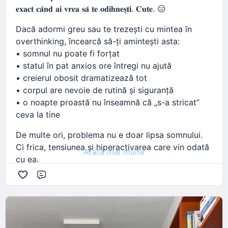
𝐞𝐱𝐚𝐜𝐭 𝐜𝐚̂𝐧𝐝 𝐚𝐢 𝐯𝐫𝐞𝐚 𝐬𝐚̆ 𝐭𝐞 𝐨𝐝𝐢𝐡𝐧𝐞𝐬̦𝐭𝐢. 𝐂𝐮𝐭𝐞. 😑
Dacă adormi greu sau te trezești cu mintea în
overthinking, încearcă să-ți amintești asta:
• somnul nu poate fi forțat
• statul în pat anxios ore întregi nu ajută
• creierul obosit dramatizează tot
• corpul are nevoie de rutină și siguranță
• o noapte proastă nu înseamnă că „s-a stricat”
ceva la tine
De multe ori, problema nu e doar lipsa somnului.
Ci frica, tensiunea și hiperactivarea care vin odată
Arată mai multe
cu ea.
Și nu — faptul că îți e greu să dormi nu înseamnă
Comentariu
că faci ceva greșit.
Înseamnă că sistemul tău nervos probabil încearcă
să rămână „în alertă”, chiar și când tu ai nevoie de
pauză.