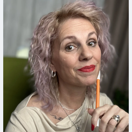
Cu infinită iubire,
Mihaela
#resetpentrusuflet
#psihoterapeut
#coach
#recunostinta
#mentor