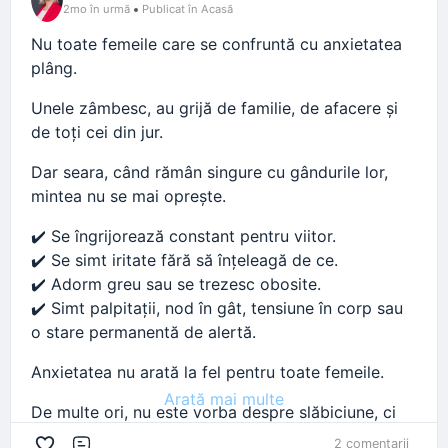
2mo în urmă
Publicat în Acasă
Nu toate femeile care se confruntă cu anxietatea
plâng.
Unele zâmbesc, au grijă de familie, de afacere și
de toți cei din jur.
Dar seara, când rămân singure cu gândurile lor,
mintea nu se mai oprește.
✔️ Se îngrijorează constant pentru viitor.
✔️ Se simt iritate fără să înțeleagă de ce.
✔️ Adorm greu sau se trezesc obosite.
✔️ Simt palpitații, nod în gât, tensiune în corp sau
o stare permanentă de alertă.
Anxietatea nu arată la fel pentru toate femeile.
Arată mai multe
De multe ori, nu este vorba despre slăbiciune, ci
despre faptul că ai dus prea multe pe umerii tăi
2 comentarii