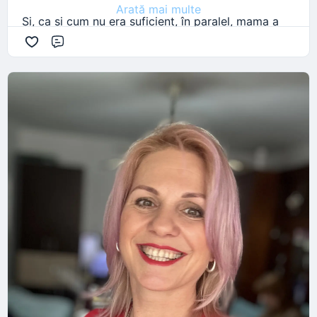
Arată mai multe
Și, ca și cum nu era suficient, în paralel, mama a
avut o problemă de sănătate. Nimic neapărat ieșit
Comentariu
din comun, dacă te uiți obiectiv. Dar suficient cât
să mă țină o noapte întreagă trează, atentă, cu
grija pentru ea.
A fost, sincer, mult.
Și nu în sensul dramatic, ci în sensul acela în care
simți că ești tras în mai multe direcții deodată și
că, orice ai face, nu ai cum să fii 100% nicăieri.
Ce m-a surprins însă nu a fost haosul în sine, ci
felul în care l-am traversat.
Pentru că nu a existat un moment în care să
„rezolv” totul sau să recapăt controlul. Nu a
existat o strategie perfectă. A existat doar o
succesiune de momente în care am făcut ce era