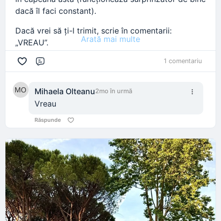
dacă îl faci constant).
Dacă vrei să ți-l trimit, scrie în comentarii:
Arată mai multe
„VREAU”.
#resetpentrusuflet
#trecut
#prezent
#viitor
1 comentariu
Comentariu
#anxiety
Mihaela Olteanu
2mo în urmă
Vreau
Răspunde