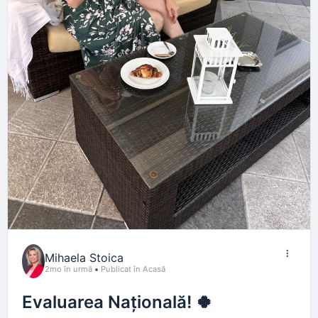
Mihaela Stoica
2mo în urmă
Publicat în Acasă
Evaluarea Națională! 🍀