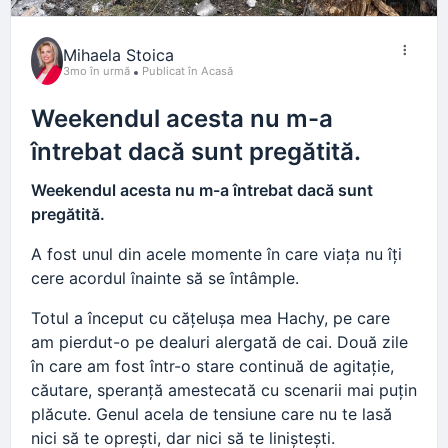
Despre toate acestea am scris și în cartea mea,
“Stop, anxietate, atacuri de panică și blocaje
Mihaela Stoica
emoționale!”
3mo în urmă
Publicat în Acasă
În ea găsești exerciții și tehnici practice care te
Weekendul acesta nu m-a
ajută să îți construiești iubirea de sine și să îți
schimbi dialogul interior.
întrebat dacă sunt pregătită.
Citește un capitol gratuit.
Weekendul acesta nu m-a întrebat dacă sunt
Link în primul comentariu.
pregătită.
#resetpentrusuflet
#stop
#anxietate
#atacpanica
A fost unul din acele momente în care viața nu îți
#resetyourmind
cere acordul înainte să se întâmple.
Totul a început cu cățelușa mea Hachy, pe care
am pierdut-o pe dealuri alergată de cai. Două zile
în care am fost într-o stare continuă de agitație,
căutare, speranță amestecată cu scenarii mai puțin
plăcute. Genul acela de tensiune care nu te lasă
nici să te oprești, dar nici să te liniștești.