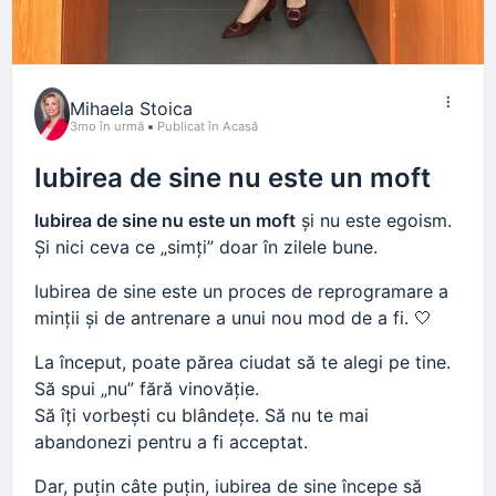
Mihaela Stoica
3mo în urmă
Publicat în Acasă
Iubirea de sine nu este un moft
Iubirea de sine nu este un moft
și nu este egoism.
Și nici ceva ce „simți” doar în zilele bune.
Iubirea de sine este un proces de reprogramare a
minții și de antrenare a unui nou mod de a fi. 🤍
La început, poate părea ciudat să te alegi pe tine.
Să spui „nu” fără vinovăție.
Să îți vorbești cu blândețe. Să nu te mai
abandonezi pentru a fi acceptat.
Dar, puțin câte puțin, iubirea de sine începe să