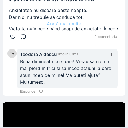
Anxietatea nu dispare peste noapte.
Dar nici nu trebuie să conducă tot.
Arată mai multe
Viața ta nu începe când scapi de anxietate. Începe
când nu te mai pierzi în ea.
1 comentariu
Comentariu
Dacă simți că e momentul să schimbi asta, scrie-
mi.
Teodora Aldescu
3mo în urmă
Buna dimineata cu soare! Vreau sa nu ma
Mihaela
mai pierd in frici si sa incep actiuni la care
spun:incep de miine! Ma puteti ajuta?
#anxietate
#spirituality
#resetpentrusuflet
#coach
Multumesc!
#psiholog
Răspunde