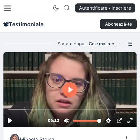
Reset Pentru Suflet
Autentificare / inscriere
📽️
Testimoniale
Abonează-te
Sortare dupa:
Cele mai recente
Mihaela Stoica