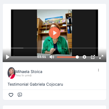
Mihaela Stoica
7mo în urmă
Testimonial Gabriela Cojocaru
Comentariu