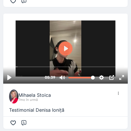
Comentariu
Mihaela Stoica
7mo în urmă
Testimonial Denisa Ioniță
Comentariu