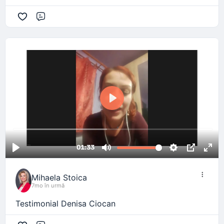
Comentariu
Mihaela Stoica
7mo în urmă
Testimonial Denisa Ciocan