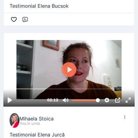
Testimonial Elena Bucsok
Comentariu
Mihaela Stoica
7mo în urmă
Testimonial Elena Jurcă