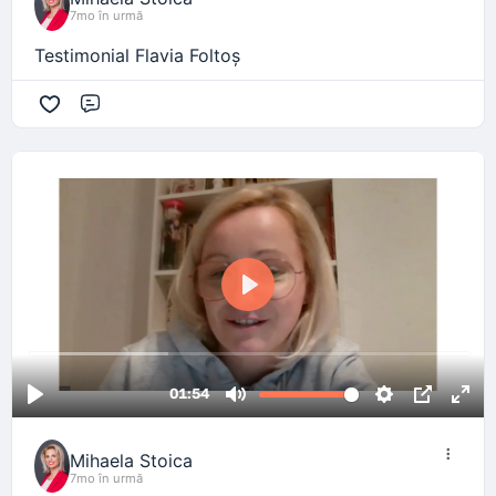
7mo în urmă
Testimonial Flavia Foltoș
Comentariu
Mihaela Stoica
7mo în urmă