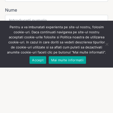
Nume
Pentru a va imbunatati experienta pe site-ul nostru, folosim
cookie-uri. Daca continuati navigarea pe site-ul nostru
E-mail
acceptati cookie-urile folosite si Politica noastra de utilizarea
cookie-uri. In cazul in care doriti sa vedeti descrierea tipurilor
de cookie-uri utilizate si sa aflati cum puteti sa dezactivati
anumite cookie-uri faceti clic pe butonul "Mai multe informatii".
Contactează-ne!
Număr Telefon
Accept
Mai multe informatii
R
o
m
MĂ ÎNREGISTREZ
a
n
i
AI DEJA CONT? CLICK AICI
a